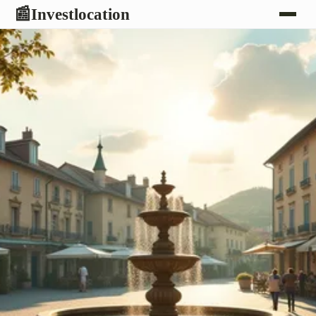
Investlocation
📰