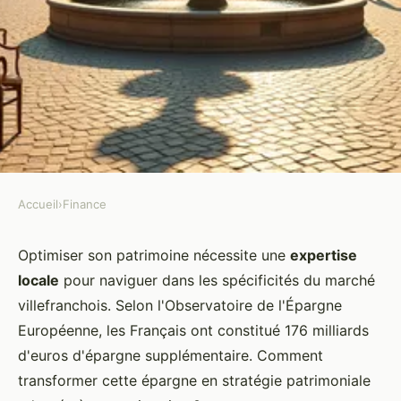
Accueil
›
Finance
FINANCE
Gérez votre patrimoine à
Optimiser son patrimoine nécessite une
expertise
locale
pour naviguer dans les spécificités du marché
villefranche : conseils sur
villefranchois. Selon l'Observatoire de l'Épargne
mesure
Européenne, les Français ont constitué 176 milliards
d'euros d'épargne supplémentaire. Comment
Lyana
•
7 novembre 2025
•
5 min de lecture
transformer cette épargne en stratégie patrimoniale